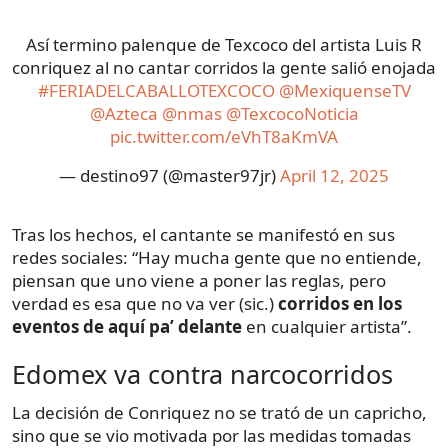
Así termino palenque de Texcoco del artista Luis R
conriquez al no cantar corridos la gente salió enojada
#FERIADELCABALLOTEXCOCO
@MexiquenseTV
@Azteca
@nmas
@TexcocoNoticia
pic.twitter.com/eVhT8aKmVA
— destino97 (@master97jr)
April 12, 2025
Tras los hechos, el cantante se manifestó en sus
redes sociales: “Hay mucha gente que no entiende,
piensan que uno viene a poner las reglas, pero
verdad es esa que no va ver (sic.)
corridos en los
eventos de aquí pa’ delante
en cualquier artista”.
Edomex va contra narcocorridos
La decisión de Conriquez no se trató de un capricho,
sino que se vio motivada por las medidas tomadas