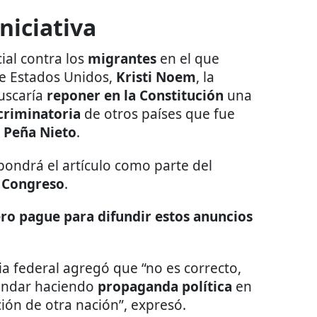
niciativa
cial contra los
migrantes
en el que
de Estados Unidos,
Kristi Noem
, la
uscaría
reponer en la Constitución
una
criminatoria
de otros países que fue
 Peña Nieto
.
pondrá el artículo como parte del
l
Congreso
.
ro pague para difundir estos anuncios
a federal agregó que “no es correcto,
andar haciendo
propaganda política
en
ión de otra nación”, expresó.