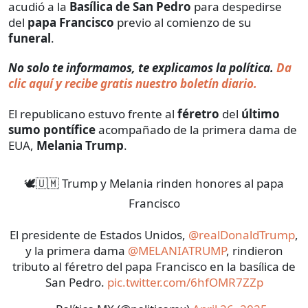
acudió a la
Basílica de San Pedro
para despedirse
del
papa Francisco
previo al comienzo de su
funeral
.
No solo te informamos, te explicamos la política.
Da
clic aquí y recibe gratis nuestro boletín diario.
El republicano estuvo frente al
féretro
del
último
sumo pontífice
acompañado de la primera dama de
EUA,
Melania Trump
.
🕊️🇺🇲 Trump y Melania rinden honores al papa
Francisco
El presidente de Estados Unidos,
@realDonaldTrump
,
y la primera dama
@MELANIATRUMP
, rindieron
tributo al féretro del papa Francisco en la basílica de
San Pedro.
pic.twitter.com/6hfOMR7ZZp