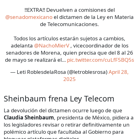
‼️EXTRA‼️ Devuelven a comisiones del
@senadomexicano
el dictamen de la Ley en Materia
de Telecomunicaciones.
Todos los artículos estarán sujetos a cambios,
adelanta
@NachoMierV
, vicecoordinador de los
senadores de Morena, quien precisa que del 8 al 26
de mayo se realizará el…
pic.twitter.com/cuLfF5BQ5s
— Leti RoblesdelaRosa (@letroblesrosa)
April 28,
2025
Sheinbaum frena Ley Telecom
La devolución del dictamen ocurre luego de que
Claudia Sheinbaum
, presidenta de México, pidiera a
los legisladores revisar o retirar definitivamente un
polémico artículo que facultaba al Gobierno para
bloquear plataformas digitales.