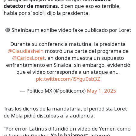
detector de mentiras
, dicen que eso es terrible,
habla por sí solo”, dijo la presidenta.
🔴 Sheinbaum exhibe video fake publicado por Loret
Durante su conferencia matutina, la presidenta
@Claudiashein
mostró una parte del programa de
@CarlosLoret
, en donde muestra un supuesto
enfrentamiento en Sinaloa, sin embargo, evidenció
que el video corresponde a un ataque en…
pic.twitter.com/iSYgu0sb3Z
— Político MX (@politicomx)
May 1, 2025
Tras los dichos de la mandataria, el periodista Loret
de Mola pidió disculpas a la audiencia.
“Por error, Latinus difundió un vídeo de Yemen como
si fuera de Sinaloa.
Ya lo bajamos
“, informó.