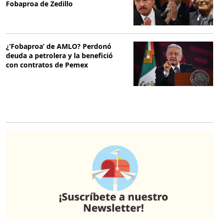
Fobaproa de Zedillo
¿’Fobaproa’ de AMLO? Perdonó
deuda a petrolera y la benefició
con contratos de Pemex
O