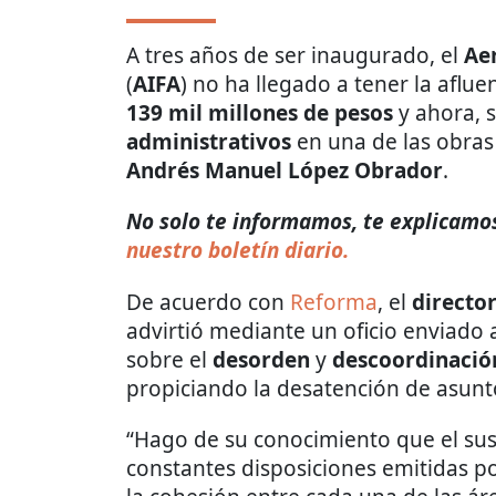
A tres años de ser inaugurado, el
Ae
(
AIFA
) no ha llegado a tener la aflu
139 mil millones de pesos
y ahora, 
administrativos
en una de las obras
Andrés Manuel López Obrador
.
No solo te informamos, te explicamos 
nuestro boletín diario.
De acuerdo con
Reforma
, el
director
advirtió mediante un oficio enviado a
sobre el
desorden
y
descoordinació
propiciando la desatención de asunto
“Hago de su conocimiento que el sus
constantes disposiciones emitidas p