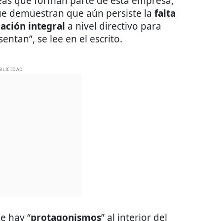
reas que forman parte de esta empresa,
ue demuestran que aún persiste la
falta
ación integral
a nivel directivo para
ntan”, se lee en el escrito.
BLICIDAD
e hay “
protagonismos
” al interior del