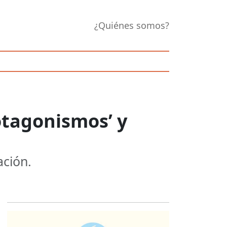
¿Quiénes somos?
otagonismos’ y
ación.
Opens in new 