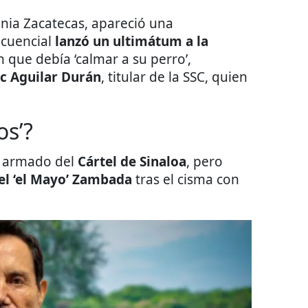
onia Zacatecas, apareció una
ncuencial
lanzó un ultimátum a la
n que debía ‘calmar a su perro’,
c Aguilar Durán
, titular de la SSC, quien
os’?
o armado del
Cártel de Sinaloa
, pero
el ‘el Mayo’ Zambada
tras el cisma con