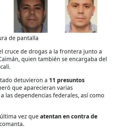
ra de pantalla
l cruce de drogas a la frontera junto a
l Caimán, quien también se encargaba del
ali.
stado detuvieron a
11 presuntos
neró que aparecieran varias
 las dependencias federales, así como
y última vez que
atentan en contra de
arcomanta.