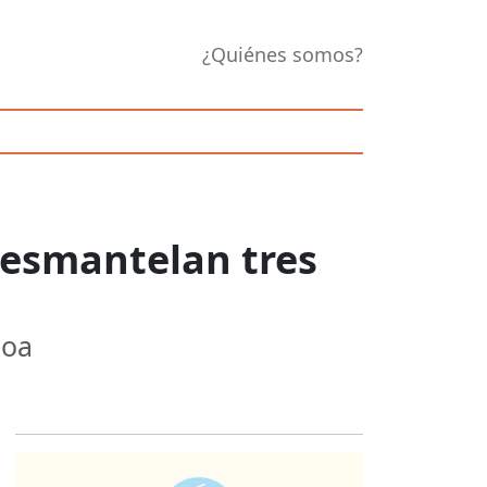
¿Quiénes somos?
desmantelan tres
loa
Opens in new 