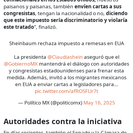
paisanos y paisanas, también
envíen cartas a sus
congresistas
, tengan la nacionalidad o no,
diciendo
que este impuesto sería discriminatorio y violaría
este tratado
”, finalizó.
Sheinbaum rechaza impuesto a remesas en EUA
La presidenta
@Claudiashein
aseguró que el
@GobiernoMX
mantendrá el diálogo con autoridades
y congresistas estadounidenses para frenar esta
medida. Además, invitó a los migrantes mexicanos
en EUA a enviar cartas a legisladores para…
pic.twitter.com/afROSFUr7t
— Político MX (@politicomx)
May 16, 2025
Autoridades contra la iniciativa
En días recientes, también el Senado y la Cámara de