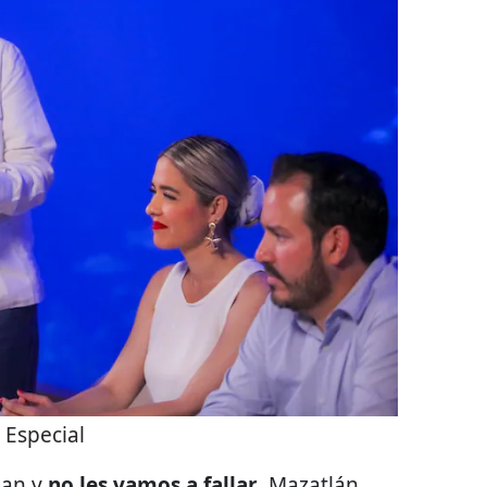
:
Especial
gan y
no les vamos a fallar
. Mazatlán