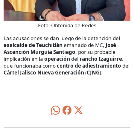
Foto:
Obtenida de Redes
Las acusaciones se dan luego de la detención del
exalcalde de Teuchitlán
emanado de MC,
José
Ascención Murguía Santiago
, por su probable
implicación en la
operación
del
rancho Izaguirre
,
que funcionaba como
centro de adiestramiento
del
Cártel Jalisco Nueva Generación
(
CJNG
).