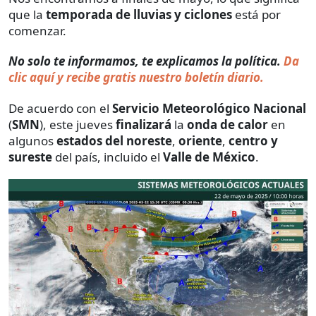
que la
temporada de lluvias y ciclones
está por
comenzar.
No solo te informamos, te explicamos la política.
Da
clic aquí y recibe gratis nuestro boletín diario.
De acuerdo con el
Servicio Meteorológico Nacional
(
SMN
), este jueves
finalizará
la
onda de calor
en
algunos
estados del noreste
,
oriente
,
centro y
sureste
del país, incluido el
Valle de México
.