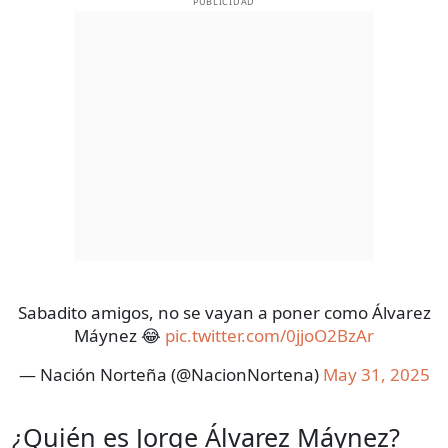
PUBLICIDAD
Sabadito amigos, no se vayan a poner como Álvarez
Máynez 😂
pic.twitter.com/0jjoO2BzAr
— Nación Norteña (@NacionNortena)
May 31, 2025
¿Quién es Jorge Álvarez Máynez?