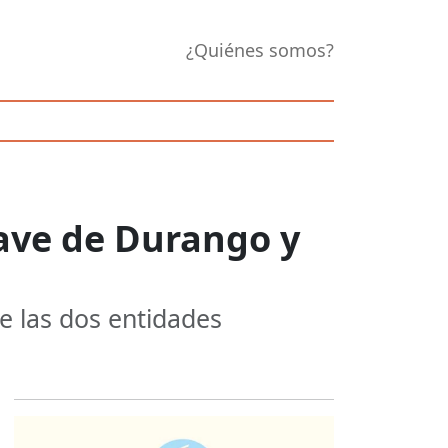
¿Quiénes somos?
lave de Durango y
de las dos entidades
Opens in new 