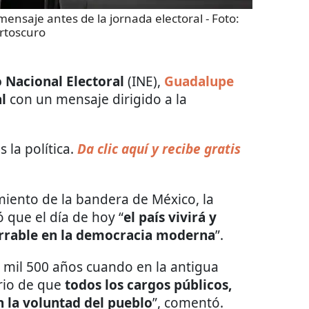
mensaje antes de la jornada electoral
- Foto:
rtoscuro
o Nacional Electoral
(INE),
Guadalupe
l
con un mensaje dirigido a la
 la política.
Da clic aquí y recibe gratis
amiento de la bandera de México, la
 que el día de hoy “
el país vivirá y
orrable en la democracia moderna
”.
2 mil 500 años cuando en la antigua
ario de que
todos los cargos públicos,
n la voluntad del pueblo
”, comentó.