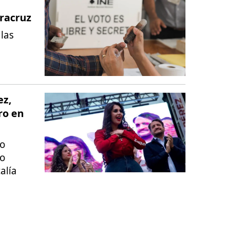
racruz
las
ez,
ro en
do
to
alía