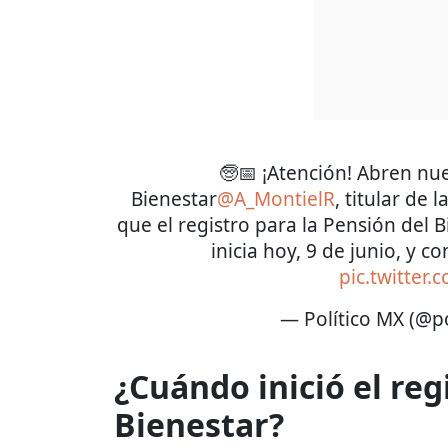
🧓📅 ¡Atención! Abren nu
Bienestar
@A_MontielR
, titular de 
que el registro para la Pensión del
inicia hoy, 9 de junio, y c
pic.twitter
— Político MX (@p
¿Cuándo inició el reg
Bienestar?