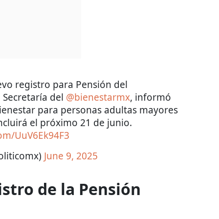
evo registro para Pensión del
la Secretaría del
@bienestarmx
, informó
 Bienestar para personas adultas mayores
oncluirá el próximo 21 de junio.
.com/UuV6Ek94F3
oliticomx)
June 9, 2025
istro de la Pensión