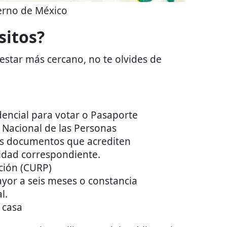
erno de México
sitos?
estar más cercano, no te olvides de
edencial para votar o Pasaporte
o Nacional de las Personas
os documentos que acrediten
idad correspondiente.
ción (CURP)
or a seis meses o constancia
l.
 casa