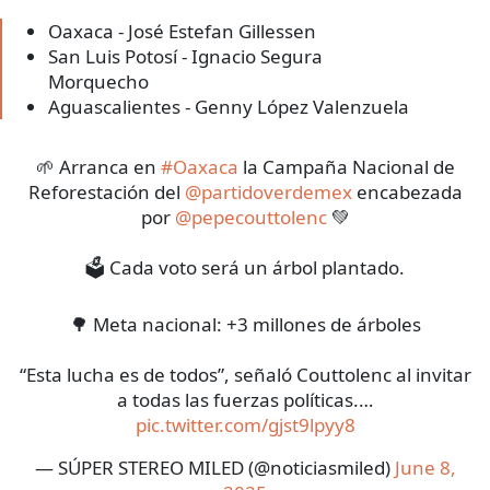
Oaxaca - José Estefan Gillessen
San Luis Potosí - Ignacio Segura
Morquecho
Aguascalientes - Genny López Valenzuela
🌱 Arranca en
#Oaxaca
la Campaña Nacional de
Reforestación del
@partidoverdemex
encabezada
por
@pepecouttolenc
💚
🗳️ Cada voto será un árbol plantado.
🌳 Meta nacional: +3 millones de árboles
“Esta lucha es de todos”, señaló Couttolenc al invitar
a todas las fuerzas políticas.…
pic.twitter.com/gjst9lpyy8
— SÚPER STEREO MILED (@noticiasmiled)
June 8,