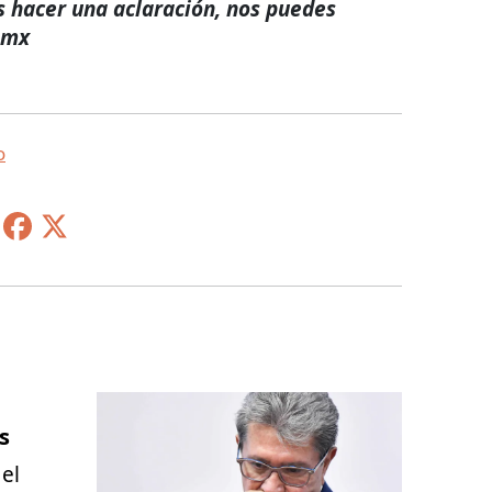
s hacer una aclaración, nos puedes
.mx
o
s
el