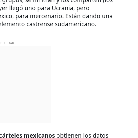
rupos, se infiltran y los comparten (los
yer llegó uno para Ucrania, pero
xico, para mercenario. Están dando una
 elemento castrense sudamericano.
BLICIDAD
cárteles mexicanos
obtienen los datos