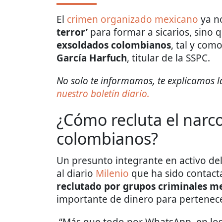
El
crimen organizado mexicano
ya n
terror’
para formar a sicarios, sino 
exsoldados colombianos
, tal y com
García Harfuch
, titular de la SSPC.
No solo te informamos, te explicamos la
nuestro boletín diario.
¿Cómo recluta el narc
colombianos?
Un presunto integrante en activo de
al diario
Milenio
que ha sido contac
reclutado por grupos criminales m
importante de dinero para pertenecer