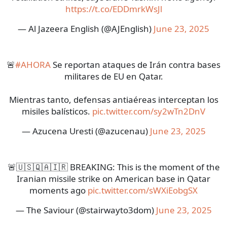
https://t.co/EDDmrkWsJl
— Al Jazeera English (@AJEnglish)
June 23, 2025
🚨
#AHORA
Se reportan ataques de Irán contra bases
militares de EU en Qatar.
Mientras tanto, defensas antiaéreas interceptan los
misiles balísticos.
pic.twitter.com/sy2wTn2DnV
— Azucena Uresti (@azucenau)
June 23, 2025
🚨🇺🇸🇶🇦🇮🇷 BREAKING: This is the moment of the
Iranian missile strike on American base in Qatar
moments ago
pic.twitter.com/sWXiEobgSX
— The Saviour (@stairwayto3dom)
June 23, 2025