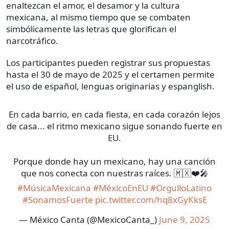
enaltezcan el amor, el desamor y la cultura
mexicana, al mismo tiempo que se combaten
simbólicamente las letras que glorifican el
narcotráfico.
Los participantes pueden registrar sus propuestas
hasta el 30 de mayo de 2025 y el certamen permite
el uso de español, lenguas originarias y espanglish.
En cada barrio, en cada fiesta, en cada corazón lejos
de casa... el ritmo mexicano sigue sonando fuerte en
EU.
Porque donde hay un mexicano, hay una canción
que nos conecta con nuestras raíces. 🇲🇽❤️🎤
#MúsicaMexicana
#MéxicoEnEU
#OrgulloLatino
#SonamosFuerte
pic.twitter.com/hq8xGyKksE
— México Canta (@MexicoCanta_)
June 9, 2025