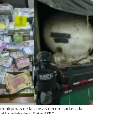
er algunas de las cosas decomisadas a la
 al huachicoleo
- Foto:
SSPC