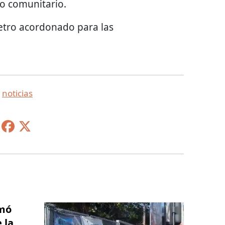
ro comunitario.
etro acordonado para las
,
noticias
omó
 la