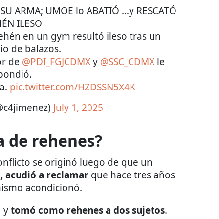
SU ARMA; UMOE lo ABATIÓ …y RESCATÓ
HÉN ILESO
hén en un gym resultó ileso tras un
io de balazos.
or de
@PDI_FGJCDMX
y
@SSC_CDMX
le
pondió.
la.
pic.twitter.com/HZDSSN5X4K
@c4jimenez)
July 1, 2025
a de rehenes?
onflicto se originó luego de que un
t, acudió a reclamar
que hace tres años
mismo acondicionó.
o y
tomó como rehenes a dos sujetos
.