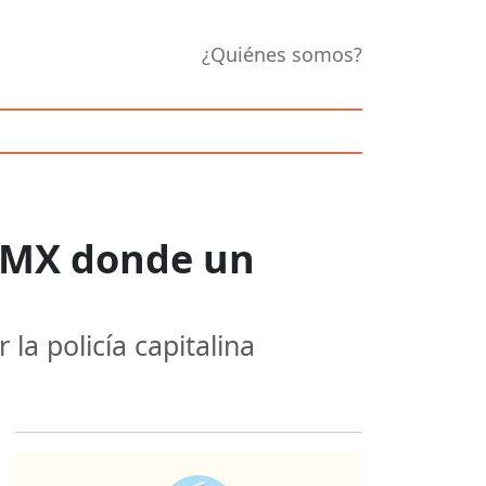
¿Quiénes somos?
CDMX donde un
 la policía capitalina
Opens in new 