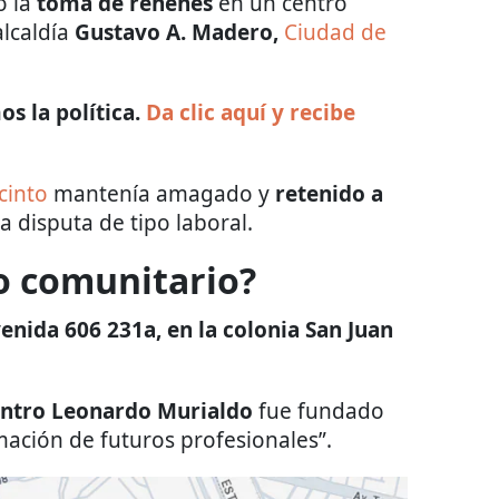
ó la
toma de rehenes
en un centro
alcaldía
Gustavo A. Madero,
Ciudad de
s la política.
Da clic aquí y recibe
ecinto
mantenía amagado y
retenido a
 disputa de tipo laboral.
o comunitario?
enida 606 231a, en la colonia San Juan
ntro Leonardo Murialdo
fue fundado
mación de futuros profesionales”.