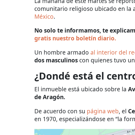
La mañana de este martes se report
comunitario religioso ubicado en la 
México
.
No solo te informamos, te explicamo
gratis nuestro boletín diario.
Un hombre armado
al interior del r
dos masculinos
con quienes tuvo una
¿Dondé está el centr
El inmueble está ubicado sobre la
Av
de Aragón.
De acuerdo con su
página web
, el
Ce
en 1970, especializándose en “la for