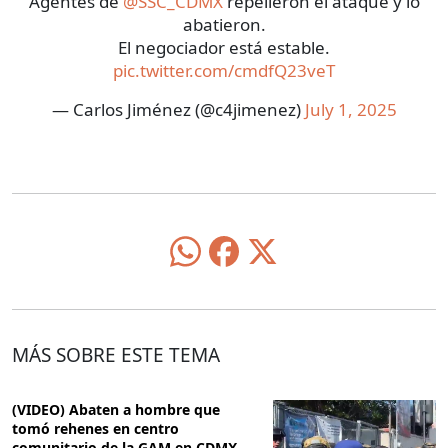
Agentes de
@SSC_CDMX
repelieron el ataque y lo
abatieron.
El negociador está estable.
pic.twitter.com/cmdfQ23veT
— Carlos Jiménez (@c4jimenez)
July 1, 2025
MÁS SOBRE ESTE TEMA
(VIDEO) Abaten a hombre que
tomó rehenes en centro
comunitario de la GAM en CDMX