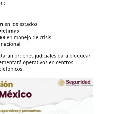
ón:
ón
en los estados
víctimas
089
en manejo de crisis
 nacional
citarán órdenes judiciales para bloquear
plementará operativos en centros
elefónicos.