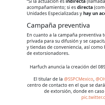
“Si la actuación es
indirecta
(llamada
acompañamiento; si es
directa
(como
Unidades Especializadas y
hay un ac
Campaña preventiva
En cuanto a la campaña preventiva te
privada para su difusión y se capacit
y tiendas de conveniencia, así como 
de extorsionadores.
Harfuch anuncia la creación del 08
El titular de la
@SSPCMexico
,
@OH
centro de contacto en el que se dar
de extorsión, donde en caso
pic.twitter