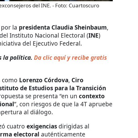
xconsejeros del INE.
- Foto:
Cuartoscuro
 por la
presidenta Claudia Sheinbaum
,
del Instituto Nacional Electoral (
INE
)
iciativa del Ejecutivo Federal.
la política.
Da clic aquí y recibe gratis
es como
Lorenzo Córdova
,
Ciro
stituto de Estudios para la Transición
ropuesta se presenta “en un
contexto
ional
”, con riesgos de que la 4T apruebe
apertura al diálogo.
ozó cuatro
exigencias
dirigidas al
orma electoral
auténticamente