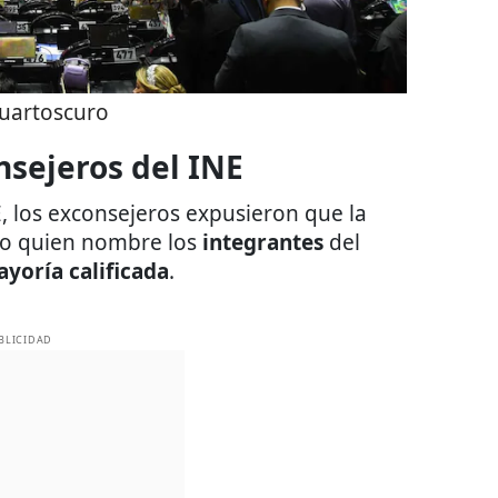
uartoscuro
sejeros del INE
, los exconsejeros expusieron que la
do quien nombre los
integrantes
del
yoría calificada
.
BLICIDAD