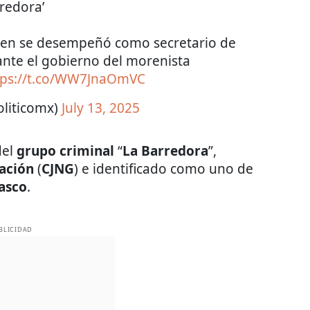
redora’
ien se desempeñó como secretario de
nte el gobierno del morenista
tps://t.co/WW7JnaOmVC
oliticomx)
July 13, 2025
el
grupo criminal
“
La Barredora
”,
ración
(
CJNG
) e identificado como uno de
basco
.
BLICIDAD