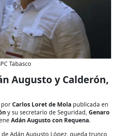
SPC Tabasco
án Augusto y Calderón,
a por
Carlos Loret de Mola
publicada en
ón
y su secretario de Seguridad,
Genaro
iene
Adán Augusto con Requena
.
te de Adán Augusto López, queda trunco