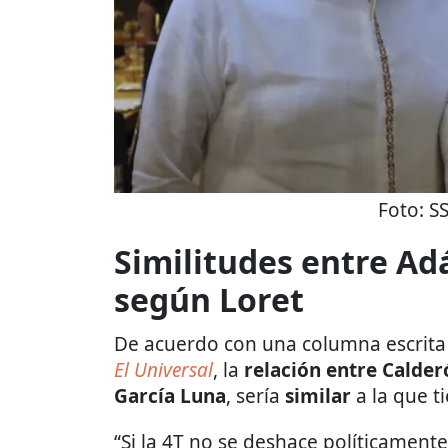
Foto:
S
Similitudes entre Ad
según Loret
De acuerdo con una columna escrit
El Universal
, la
relación entre Calder
García Luna
, sería
similar
a la que t
“Si la 4T no se deshace políticamen