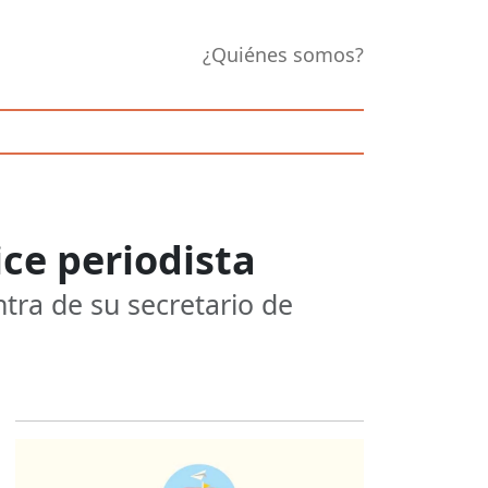
¿Quiénes somos?
ice periodista
ntra de su secretario de
Opens in new 