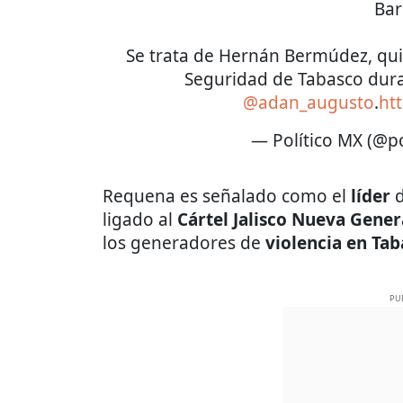
Bar
Se trata de Hernán Bermúdez, qu
Seguridad de Tabasco dura
@adan_augusto
.
ht
— Político MX (@p
Requena es señalado como el
líder
d
ligado al
Cártel Jalisco Nueva Gene
los generadores de
violencia en Ta
PU