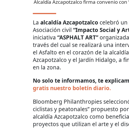
Alcaldía Azcapotzalco firma convenio con “
La
alcaldía Azcapotzalco
celebró un 
Asociación civil
“Impacto Social y A
iniciativa
“ASPHALT ART”
organizad
través del cual se realizará una int
el Asfalto en el corazón de la alcaldí
Azcapotzalco y el Jardín Hidalgo, a f
en la zona.
No solo te informamos, te explicamo
gratis nuestro boletín diario.
Bloomberg Philanthropies seleccionó
ciclistas y peatonales” propuesto por l
alcaldía Azcapotzalco como benefici
proyectos que utilizan el arte y el d