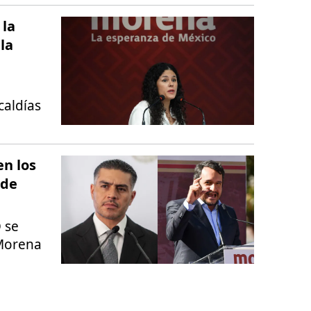
 la
la
caldías
en los
 de
O se
 Morena