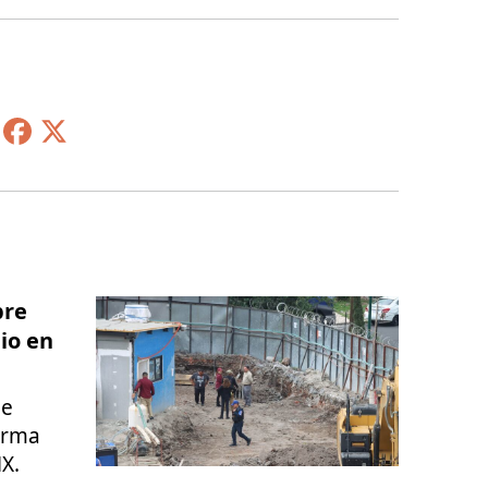
bre
io en
de
orma
X.