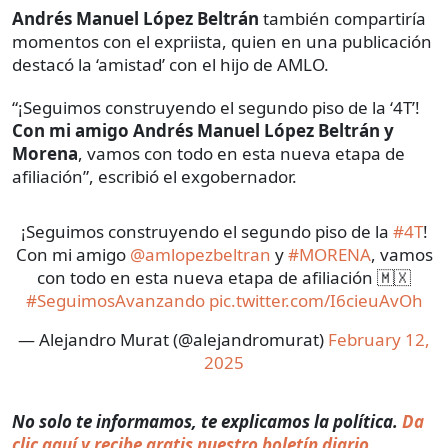
Andrés Manuel López Beltrán
también compartiría
momentos con el expriista, quien en una publicación
destacó la ‘amistad’ con el hijo de AMLO.
“¡Seguimos construyendo el segundo piso de la ‘4T’!
Con mi amigo Andrés Manuel López Beltrán y
Morena
, vamos con todo en esta nueva etapa de
afiliación”, escribió el exgobernador.
¡Seguimos construyendo el segundo piso de la
#4T
!
Con mi amigo
@amlopezbeltran
y
#MORENA
, vamos
con todo en esta nueva etapa de afiliación 🇲🇽
#SeguimosAvanzando
pic.twitter.com/I6cieuAvOh
— Alejandro Murat (@alejandromurat)
February 12,
2025
No solo te informamos, te explicamos la política.
Da
clic aquí y recibe gratis nuestro boletín diario.