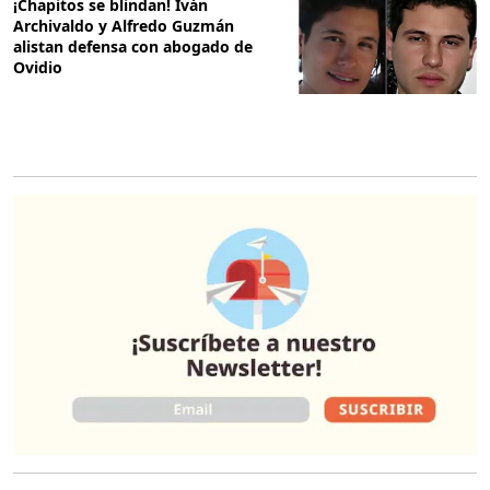
¡Chapitos se blindan! Iván
Archivaldo y Alfredo Guzmán
alistan defensa con abogado de
Ovidio
O