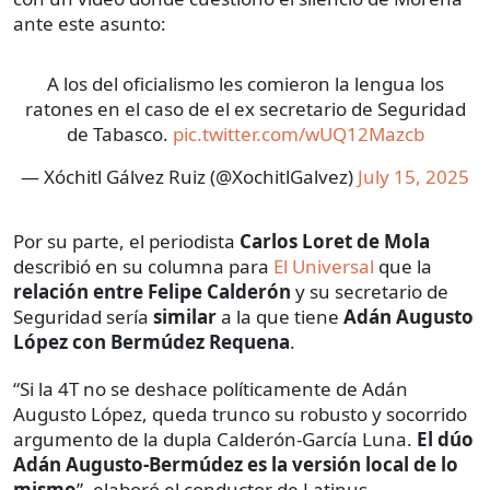
ante este asunto:
A los del oficialismo les comieron la lengua los
ratones en el caso de el ex secretario de Seguridad
de Tabasco.
pic.twitter.com/wUQ12Mazcb
— Xóchitl Gálvez Ruiz (@XochitlGalvez)
July 15, 2025
Por su parte, el periodista
Carlos Loret de Mola
describió en su columna para
El Universal
que la
relación entre Felipe Calderón
y su secretario de
Seguridad sería
similar
a la que tiene
Adán Augusto
López con Bermúdez Requena
.
“Si la 4T no se deshace políticamente de Adán
Augusto López, queda trunco su robusto y socorrido
argumento de la dupla Calderón-García Luna.
El dúo
Adán Augusto-Bermúdez es la versión local de lo
mismo
”, elaboró el conductor de Latinus.