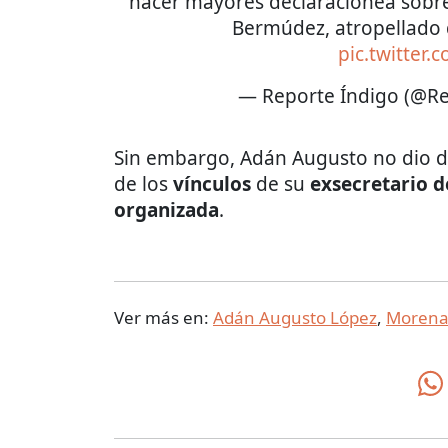
hacer mayores declaracionea sobre
Bermúdez, atropellado 
pic.twitter
— Reporte Índigo (@Re
Sin embargo, Adán Augusto no dio de
de los
vínculos
de su
exsecretario d
organizada
.
Ver más en:
Adán Augusto López
,
Moren