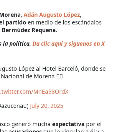
 Morena
,
Adán Augusto López
,
el partido
en medio de los escándalos
 Bermúdez Requena
.
 la política.
Da clic aquí y siguenos en X
gusto López al Hotel Barceló, donde se
 Nacional de Morena 👇🏽
c.twitter.com/MnEa58OrdX
(@azucenau)
July 20, 2025
basco generó mucha
expectativa
por el
las
acusaciones
que lo vinculan a él y a