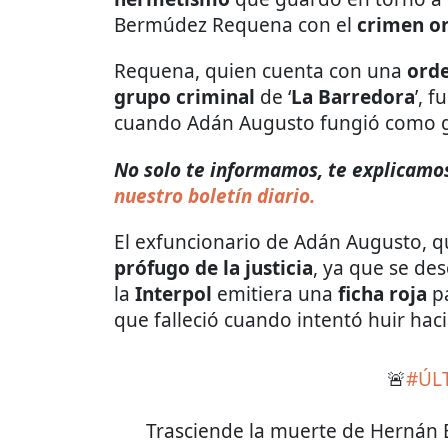
Bermúdez Requena con el
crimen o
Requena, quien cuenta con una
ord
grupo criminal
de ‘
La Barredora
’, 
cuando Adán Augusto fungió como g
No solo te informamos, te explicamos
nuestro boletín diario.
El exfuncionario de Adán Augusto, 
prófugo de la justicia
, ya que se d
la
Interpol
emitiera una
ficha roja
pa
que falleció cuando intentó huir hac
🚨
#ÚL
Trasciende la muerte de Hernán