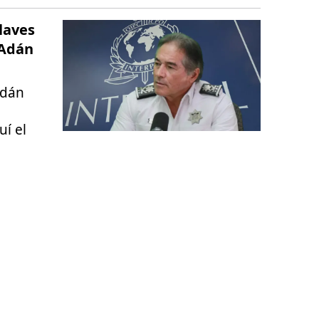
laves
 Adán
Adán
uí el