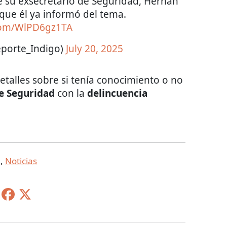
 su exsecretario de Seguridad, Hernán
que él ya informó del tema.
.com/WlPD6gz1TA
porte_Indigo)
July 20, 2025
talles sobre si tenía conocimiento o no
e Seguridad
con la
delincuencia
a
,
Noticias