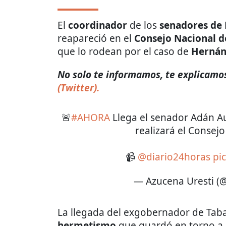
El
coordinador
de los
senadores
de
reapareció en el
Consejo Nacional
d
que lo rodean por el caso de
Hernán
No solo te informamos, te explicamos
(Twitter).
🚨
#AHORA
Llega el senador Adán Au
realizará el Consejo
📹
@diario24horas
pi
— Azucena Uresti 
La llegada del exgobernador de Ta
hermetismo
que guardó en torno a 