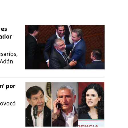
 es
rador
sarios,
a Adán
n’ por
rovocó