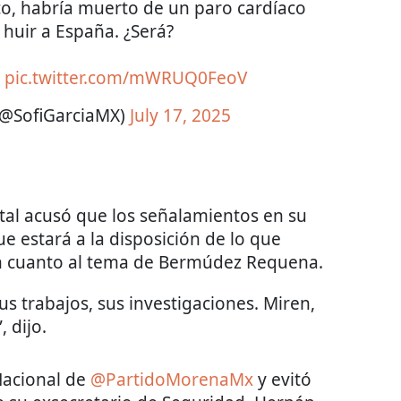
co, habría muerto de un paro cardíaco
huir a España. ¿Será?
r
pic.twitter.com/mWRUQ0FeoV
(@SofiGarciaMX)
July 17, 2025
tal acusó que los señalamientos en su
ue estará a la disposición de lo que
en cuanto al tema de Bermúdez Requena.
s trabajos, sus investigaciones. Miren,
 dijo.
Nacional de
@PartidoMorenaMx
y evitó