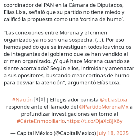
coordinador del PAN en la Cámara de Diputados,
Elías Lixa, señaló que su partido no tiene miedo y
calificó la propuesta como una ‘cortina de humo’.
“Las conexiones entre Morena y el crimen
organizado ya no son una sospecha, (...). Por eso
hemos pedido que se investiguen todos los vínculos
de integrantes del gobierno que se han vendido al
crimen organizado. ¿Y qué hace Morena cuando se
siente acorralado? Según ellos, intimidar y amenazar
a sus opositores, buscando crear cortinas de humo
para desviar la atención”, argumentó Elías Lixa.
#Nación
🇲🇽 | El legislador panista
@eLiasLixa
responde ante el llamado del
@PartidoMorenaMx
a
profundizar investigaciones en torno al
#CártelInmobiliario
.
https://t.co/DjaXc8JX6y
— Capital México (@CapitalMexico)
July 18, 2025