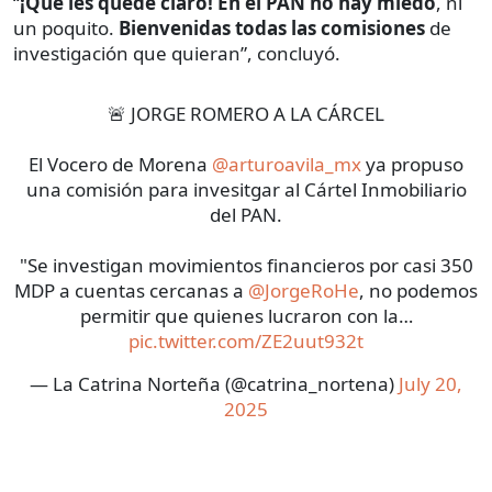
“
¡Qué les quede claro! En el PAN no hay miedo
, ni
un poquito.
Bienvenidas todas las comisiones
de
investigación que quieran”, concluyó.
🚨 JORGE ROMERO A LA CÁRCEL
El Vocero de Morena
@arturoavila_mx
ya propuso
una comisión para invesitgar al Cártel Inmobiliario
del PAN.
"Se investigan movimientos financieros por casi 350
MDP a cuentas cercanas a
@JorgeRoHe
, no podemos
permitir que quienes lucraron con la…
pic.twitter.com/ZE2uut932t
— La Catrina Norteña (@catrina_nortena)
July 20,
2025