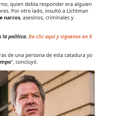
erno, quien debía responder era alguien
ores. Por otro lado, insultó a Lichtman
e narcos
, asesinos, criminales y
 la política.
Da clic aquí y siguenos en X
abras de una persona de esta catadura yo
iempo
”, concluyó.