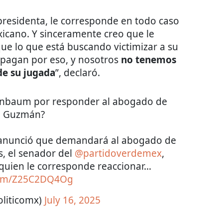
presidenta, le corresponde en todo caso
icano. Y sinceramente creo que le
ue lo que está buscando victimizar a su
le pagan por eso, y nosotros
no tenemos
de su jugada
”, declaró.
heinbaum por responder al abogado de
o Guzmán?
 anunció que demandará al abogado de
, el senador del
@partidoverdemex
,
a quien le corresponde reaccionar…
.com/Z25C2DQ4Og
oliticomx)
July 16, 2025