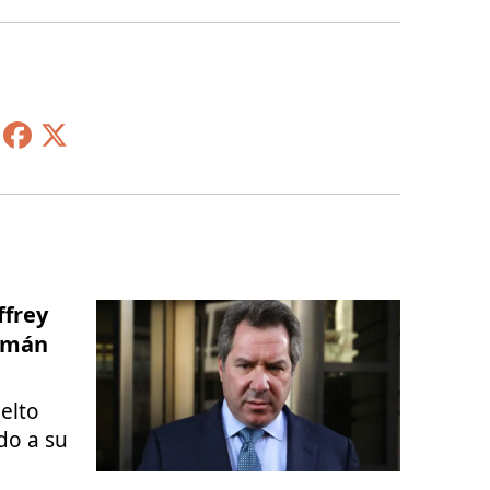
ffrey
zmán
elto
do a su