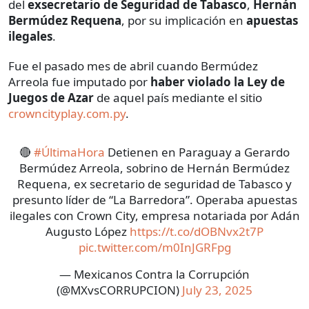
del
exsecretario de Seguridad de Tabasco
,
Hernán
Bermúdez Requena
, por su implicación en
apuestas
ilegales
.
Fue el pasado mes de abril cuando Bermúdez
Arreola fue imputado por
haber violado la Ley de
Juegos de Azar
de aquel país mediante el sitio
crowncityplay.com.py
.
🔴
#ÚltimaHora
Detienen en Paraguay a Gerardo
Bermúdez Arreola, sobrino de Hernán Bermúdez
Requena, ex secretario de seguridad de Tabasco y
presunto líder de “La Barredora”. Operaba apuestas
ilegales con Crown City, empresa notariada por Adán
Augusto López
https://t.co/dOBNvx2t7P
pic.twitter.com/m0InJGRFpg
— Mexicanos Contra la Corrupción
(@MXvsCORRUPCION)
July 23, 2025