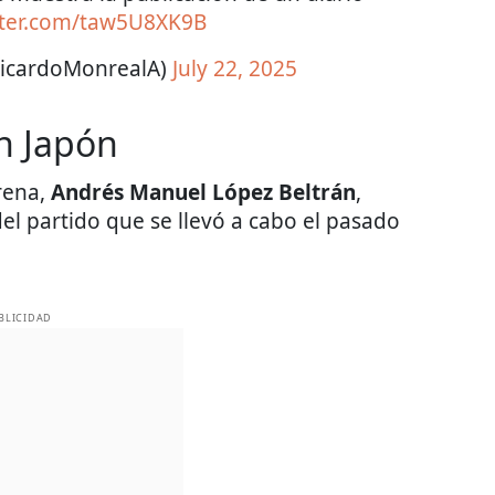
itter.com/taw5U8XK9B
RicardoMonrealA)
July 22, 2025
en Japón
rena,
Andrés Manuel López Beltrán
,
el partido que se llevó a cabo el pasado
BLICIDAD