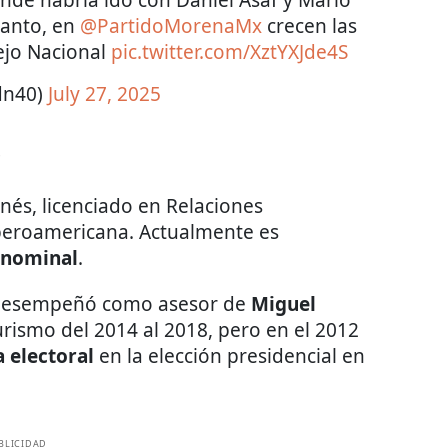
onde habría ido con Daniel Asaf y Mario
tanto, en
@PartidoMorenaMx
crecen las
sejo Nacional
pic.twitter.com/XztYXJde4S
dn40)
July 27, 2025
?
nés, licenciado en Relaciones
Iberoamericana. Actualmente es
inominal
.
e desempeñó como asesor de
Miguel
urismo del 2014 al 2018, pero en el 2012
 electoral
en la elección presidencial en
BLICIDAD