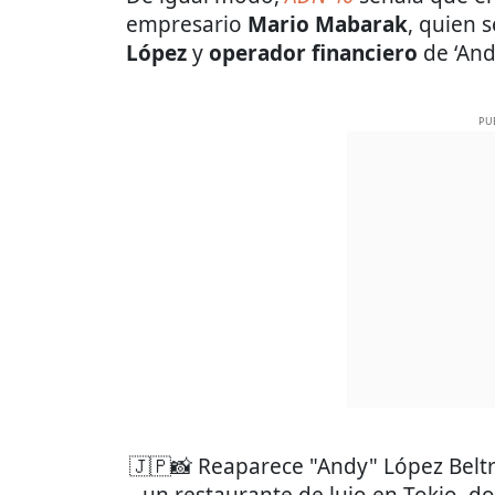
empresario
Mario Mabarak
, quien 
López
y
operador financiero
de ‘And
PU
🇯🇵📸 Reaparece "Andy" López Belt