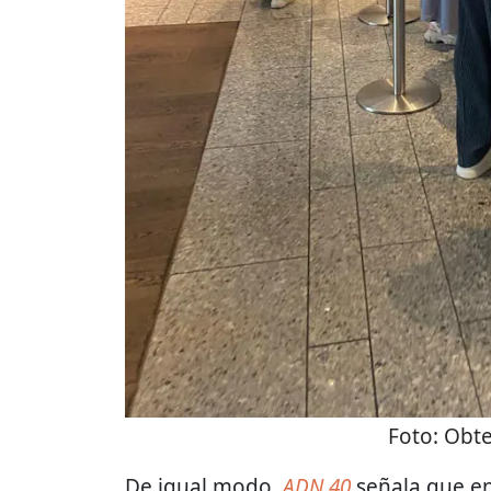
Foto:
Obte
De igual modo,
ADN 40
señala que en