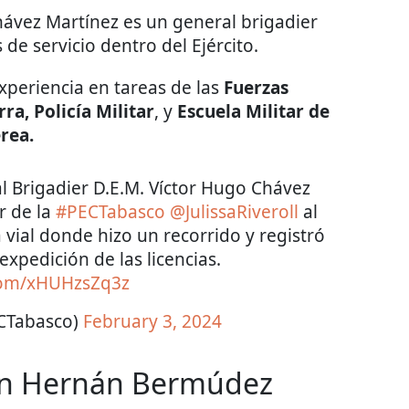
hávez Martínez es un general brigadier
e servicio dentro del Ejército.
xperiencia en tareas de las
Fuerzas
ra, Policía Militar
, y
Escuela Militar de
rea.
 Brigadier D.E.M. Víctor Hugo Chávez
r de la
#PECTabasco
@JulissaRiveroll
al
a vial donde hizo un recorrido y registró
 expedición de las licencias.
.com/xHUHzsZq3z
CTabasco)
February 3, 2024
con Hernán Bermúdez