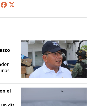
basco
ador
 unas
en el
 un día