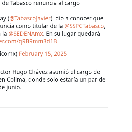
d de Tabasco renuncia al cargo
ay (
@TabascoJavier
), dio a conocer que
uncia como titular de la
@SSPCTabasco
,
n la
@SEDENAmx
. En su lugar quedará
tter.com/qRBRmm3d1B
ticomx)
February 15, 2025
 Víctor Hugo Chávez asumió el cargo de
en Colima, donde solo estaría un par de
de junio.