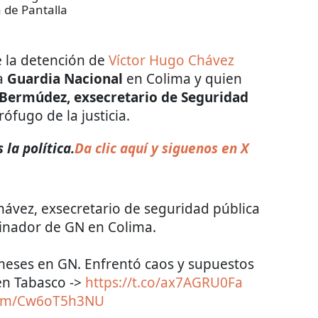
 de Pantalla
e la detención de
Víctor Hugo Chávez
la
Guardia Nacional
en Colima y quien
Bermúdez, exsecretario de Seguridad
rófugo de la justicia.
la política.
Da clic aquí y siguenos en X
hávez, exsecretario de seguridad pública
inador de GN en Colima.
meses en GN. Enfrentó caos y supuestos
en Tabasco ->
https://t.co/ax7AGRU0Fa
.com/Cw6oT5h3NU