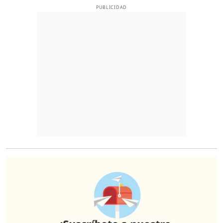
PUBLICIDAD
O