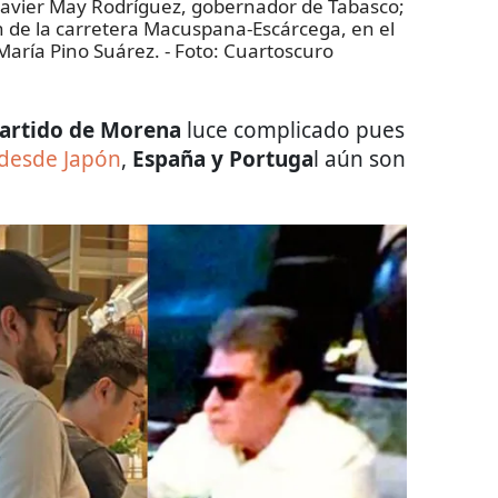
ier May Rodríguez, gobernador de Tabasco;
ón de la carretera Macuspana-Escárcega, en el
 María Pino Suárez.
- Foto:
Cuartoscuro
artido de Morena
luce complicado pues
desde Japón
,
España y Portuga
l aún son