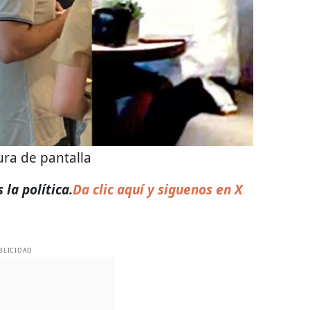
ra de pantalla
la política.
Da clic aquí y siguenos en X
BLICIDAD