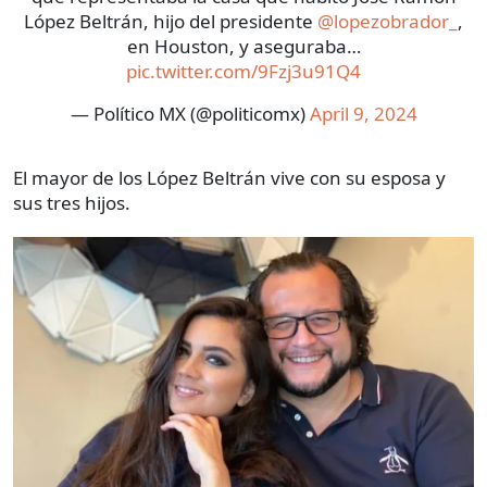
López Beltrán, hijo del presidente
@lopezobrador_
,
en Houston, y aseguraba…
pic.twitter.com/9Fzj3u91Q4
— Político MX (@politicomx)
April 9, 2024
El mayor de los López Beltrán vive con su esposa y
sus tres hijos.