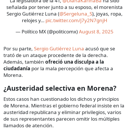
La legisladora de la 4T,
@DianaKarinaBa
ha sido
señalada por tener junto a su esposo, el morenista
Sergio Gutiérrez Luna (
@Sergeluna_S
), joyas, ropa,
relojes y…
pic.twitter.com/j7y2N7gnjH
— Político MX (@politicomx)
August 8, 2025
Por su parte,
Sergio Gutiérrez Luna
acusó que se
trató de un ataque procedente de la derecha.
Además, también
ofreció una disculpa a la
ciudadanía
por la mala percepción que afecta a
Morena.
¿Austeridad selectiva en Morena?
Estos casos han cuestionado los dichos y principios
de Morena. Mientras el gobierno federal insiste en la
austeridad republicana y eliminar privilegios, varios
de sus representantes parecen omitir los múltiples
llamados de atención.