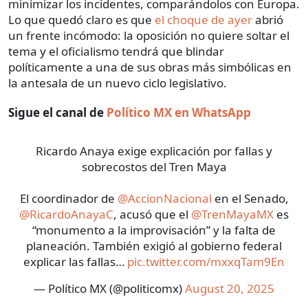
minimizar los incidentes, comparándolos con Europa.
Lo que quedó claro es que
el choque de ayer
abrió
un frente incómodo: la oposición no quiere soltar el
tema y el oficialismo tendrá que blindar
políticamente a una de sus obras más simbólicas en
la antesala de un nuevo ciclo legislativo.
Sigue el canal de
Político MX en WhatsApp
Ricardo Anaya exige explicación por fallas y
sobrecostos del Tren Maya
El coordinador de
@AccionNacional
en el Senado,
@RicardoAnayaC
, acusó que el
@TrenMayaMX
es
“monumento a la improvisación” y la falta de
planeación. También exigió al gobierno federal
explicar las fallas…
pic.twitter.com/mxxqTam9En
— Político MX (@politicomx)
August 20, 2025