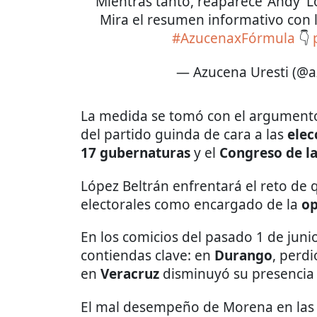
Mientras tanto, reaparece ‘Andy’ 
Mira el resumen informativo con l
#AzucenaxFórmula
👇
— Azucena Uresti (@
La medida se tomó con el argumento 
del partido guinda de cara a las
elec
17 gubernaturas
y el
Congreso de l
López Beltrán enfrentará el reto d
electorales como encargado de la
op
En los comicios del pasado 1 de juni
contiendas clave: en
Durango
, perdi
en
Veracruz
disminuyó su presencia 
El mal desempeño de Morena en las u