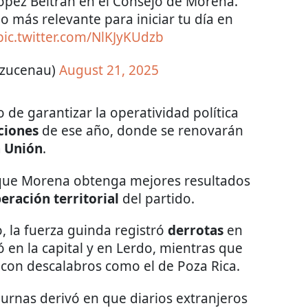
López Beltrán en el Consejo de Morena.
o más relevante para iniciar tu día en
pic.twitter.com/NlKJyKUdzb
azucenau)
August 21, 2025
de garantizar la operatividad política
ciones
de ese año, donde se renovarán
a Unión
.
e que Morena obtenga mejores resultados
eración territorial
del partido.
o, la fuerza guinda registró
derrotas
en
ó en la capital y en Lerdo, mientras que
con descalabros como el de Poza Rica.
rnas derivó en que diarios extranjeros