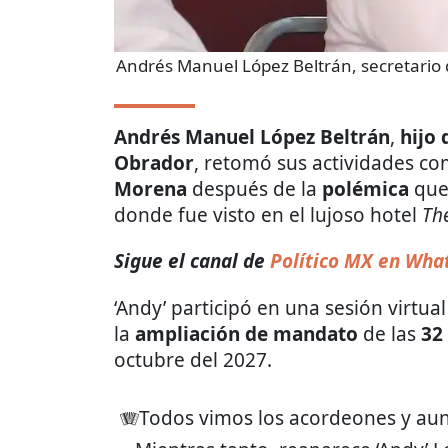
Andrés Manuel López Beltrán, secretario
Andrés Manuel López Beltrán
,
hijo
Obrador
, retomó sus actividades c
Morena
después de la
polémica
que
donde fue visto en el lujoso hotel
Th
Sigue el canal de
Político MX en Wha
‘Andy’ participó en una sesión virtua
la
ampliación de mandato
de las
32
octubre del 2027.
🪗Todos vimos los acordeones y aun as