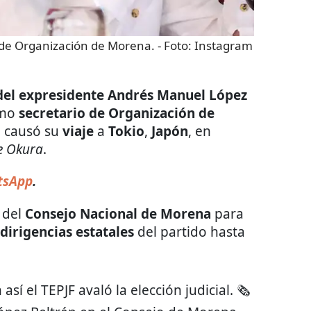
 de Organización de Morena.
- Foto:
Instagram
 del expresidente Andrés Manuel López
omo
secretario de Organización de
 causó su
viaje
a
Tokio
,
Japón
, en
e Okura
.
tsApp
.
l del
Consejo Nacional de Morena
para
 dirigencias estatales
del partido hasta
í el TEPJF avaló la elección judicial. 🗞️