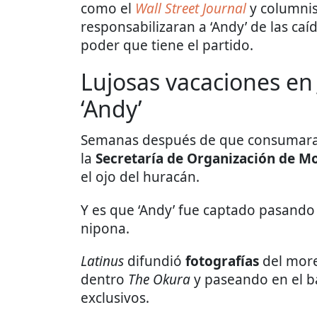
como el
Wall Street Journal
y columni
responsabilizaran a ‘Andy’ de las ca
poder que tiene el partido.
Lujosas vacaciones en
‘Andy’
Semanas después de que consumara
la
Secretaría de Organización de M
el ojo del huracán.
Y es que ‘Andy’ fue captado pasand
nipona.
Latinus
difundió
fotografías
del more
dentro
The Okura
y paseando en el b
exclusivos.