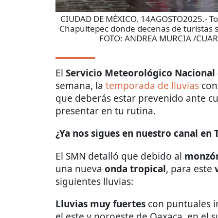
CIUDAD DE MÉXICO, 14AGOSTO2025.- Torm
Chapultepec donde decenas de turistas se 
FOTO: ANDREA MURCIA /CUA
El
Servicio Meteorológico Nacional
semana, la
temporada de lluvias
con
que deberás estar prevenido ante c
presentar en tu rutina.
¿Ya nos sigues en nuestro canal en
El SMN detalló que debido al
monzó
una nueva
onda tropical
, para este
siguientes lluvias:
Lluvias muy fuertes
con puntuales i
el este y noroeste de Oaxaca, en el su