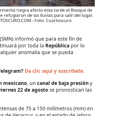
enta negra afecto esta tarde el Bosque de
refugiaron de las lluvias para salir del lugar.
RTOSCURO.COM
- Foto:
Cuartoscuro
(SMN) informó que para este fin de
tinuará por toda la
República
por lo
ualquier anomalía que se pueda
 Telegram?
Da clic aquí y suscríbete.
n mexicano
, un
canal de baja presión
y
viernes 22 de agosto
se pronostican las
ntensas de 75 a 150 milímetros (mm) en
r de Veracruz, y en el estado de Jalisco.