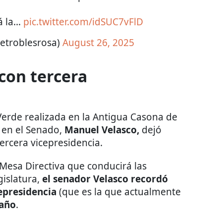
á la…
pic.twitter.com/idSUC7vFlD
letroblesrosa)
August 26, 2025
 con tercera
 Verde realizada en la Antigua Casona de
M en el Senado,
Manuel Velasco,
dejó
ercera vicepresidencia.
 Mesa Directiva que conducirá las
gislatura,
el senador Velasco recordó
epresidencia
(que es la que actualmente
 año
.