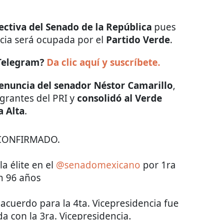
ectiva del Senado de la República
pues
ncia será ocupada por el
Partido Verde
.
 Telegram?
Da clic aquí y suscríbete.
enuncia del senador Néstor Camarillo
,
egrantes del PRI y
consolidó al Verde
a Alta
.
️ CONFIRMADO.
a élite en el
@senadomexicano
por 1ra
n 96 años
acuerdo para la 4ta. Vicepresidencia fue
a con la 3ra. Vicepresidencia.