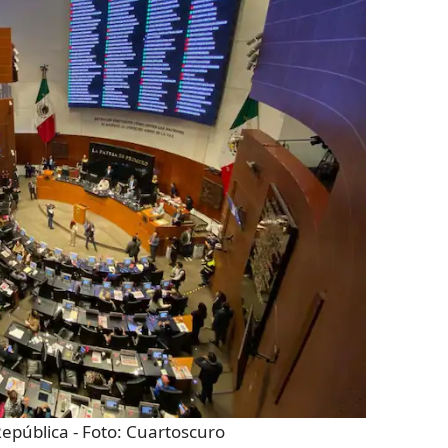
República
- Foto:
Cuartoscuro