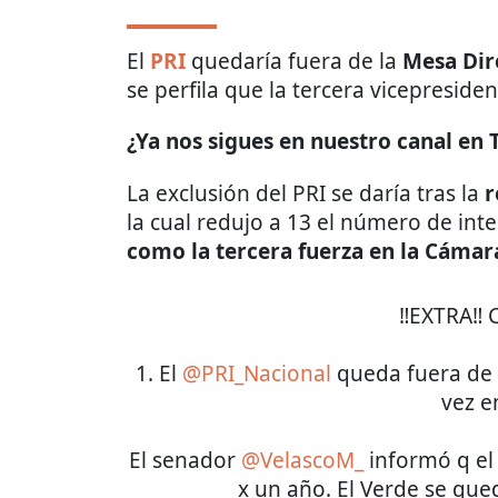
El
PRI
quedaría fuera de la
Mesa Dir
se perfila que la tercera vicepreside
¿Ya nos sigues en nuestro canal en
La exclusión del PRI se daría tras la
r
la cual redujo a 13 el número de int
como la tercera fuerza en la Cámar
‼️EXTRA‼
1. El
@PRI_Nacional
queda fuera de l
vez e
El senador
@VelascoM_
informó q el 
x un año. El Verde se qued