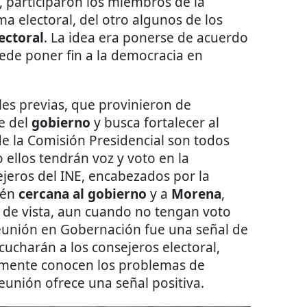
o, participaron los miembros de la
ma electoral, del otro algunos de los
ectoral
. La idea era ponerse de acuerdo
ede poner fin a la democracia en
les previas, que provinieron de
ne del
gobierno
y busca fortalecer al
e la Comisión Presidencial son todos
ellos tendrán voz y voto en la
jeros del INE, encabezados por la
ién
cercana al gobierno
y a
Morena
,
 de vista, aun cuando no tengan voto
reunión en Gobernación fue una señal de
escucharán a los consejeros electoral,
lmente conocen los problemas de
reunión ofrece una señal positiva.