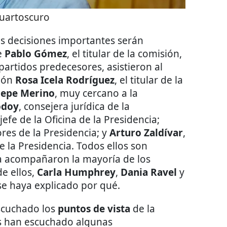
uartoscuro
s decisiones importantes serán
e
Pablo Gómez
, el titular de la comisión,
artidos predecesores, asistieron al
ción
Rosa Icela Rodríguez
, el titular de la
epe Merino
, muy cercano a la
odoy
, consejera jurídica de la
 jefe de la Oficina de la Presidencia;
res de la Presidencia; y
Arturo Zaldívar
,
e la Presidencia. Todos ellos son
 la acompañaron la mayoría de los
de ellos,
Carla Humphrey
,
Dania Ravel
y
 se haya explicado por qué.
scuchado los
puntos de vista
de la
os han escuchado algunas